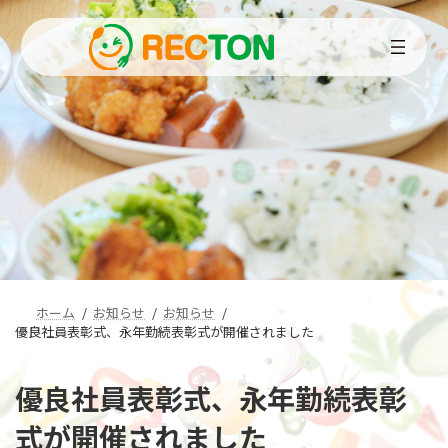
コ
ナ
ン
ビ
テ
ゲ
ン
ー
ツ
シ
へ
ョ
ス
ン
キ
に
ッ
移
プ
動
ホーム
お知らせ
お知らせ
優良社員表彰式、永年勤続表彰式が開催されました
優良社員表彰式、永年勤続表彰
式が開催されました