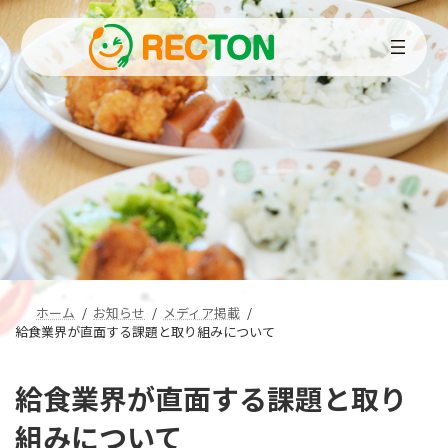
コ
ナ
ン
ビ
テ
ゲ
ン
ー
ツ
シ
へ
ョ
ス
ン
キ
に
ッ
移
プ
動
ホーム
お知らせ
メディア掲載
給食業界が直面する課題と取り組みについて
給食業界が直面する課題と取り
組みについて